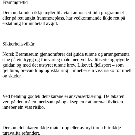
Frammøte/tid
Dersom kunden ikkje møter til avtalt annonsert tid i programmet
eller på rett angitt frammøteplass, har vedkommande ikkje rett på
erstatning for innbetalt avgift.
Sikkerheitsvilkår
Norsk Bremuseum gjennomfører dei guida turane og arrangementa
sine på ein trygg og forsvarleg måte med vel kvalifiserte og røynde
guidar, og med det utstyret turane krev. Likevel, fjellsport – som
fjellturar, brevandring og isklatring – inneber ein viss risiko for uhell
og skader.
Ved betaling godtek deltakarane ei ansvarserklæring. Deltakaren
vert på den måten merksam på og aksepterer at turen/aktiviteten
inneber ein viss risiko.
Dersom deltakaren ikkje møter opp eller avbryt turen blir ikkje
turavgifta refundert.