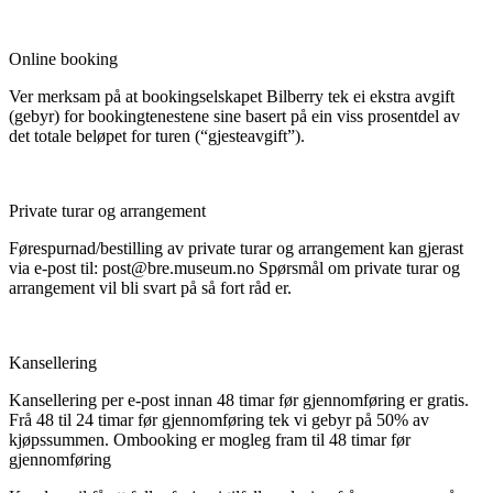
Online booking
Ver merksam på at bookingselskapet Bilberry tek ei ekstra avgift
(gebyr) for bookingtenestene sine basert på ein viss prosentdel av
det totale beløpet for turen (“gjesteavgift”).
Private turar og arrangement
Førespurnad/bestilling av private turar og arrangement kan gjerast
via e-post til: post@bre.museum.no Spørsmål om private turar og
arrangement vil bli svart på så fort råd er.
Kansellering
Kansellering per e-post innan 48 timar før gjennomføring er gratis.
Frå 48 til 24 timar før gjennomføring tek vi gebyr på 50% av
kjøpssummen. Ombooking er mogleg fram til 48 timar før
gjennomføring