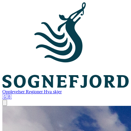
Opplevelser
Regioner
Hva skjer
🇬🇧