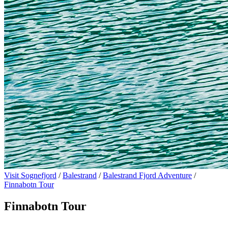
Visit Sognefjord
/
Balestrand
/
Balestrand Fjord Adventure
/
Finnabotn Tour
Finnabotn Tour