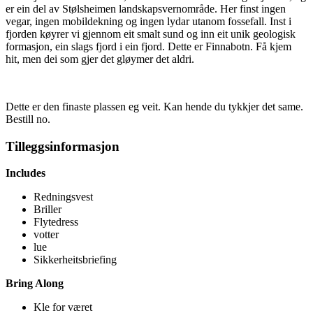
er ein del av Stølsheimen landskapsvernområde. Her finst ingen
vegar, ingen mobildekning og ingen lydar utanom fossefall. Inst i
fjorden køyrer vi gjennom eit smalt sund og inn eit unik geologisk
formasjon, ein slags fjord i ein fjord. Dette er Finnabotn. Få kjem
hit, men dei som gjer det gløymer det aldri.
Dette er den finaste plassen eg veit. Kan hende du tykkjer det same.
Bestill no.
Tilleggsinformasjon
Includes
Redningsvest
Briller
Flytedress
votter
lue
Sikkerheitsbriefing
Bring Along
Kle for været