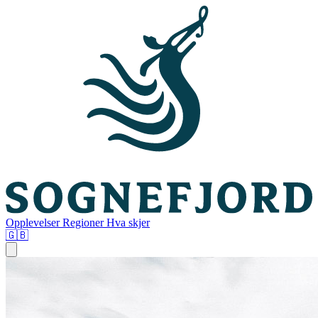
Opplevelser
Regioner
Hva skjer
🇬🇧