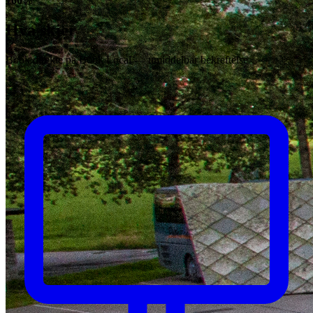
100%
Hva skjer
Book direkte på Book Local — umiddelbar bekreftelse