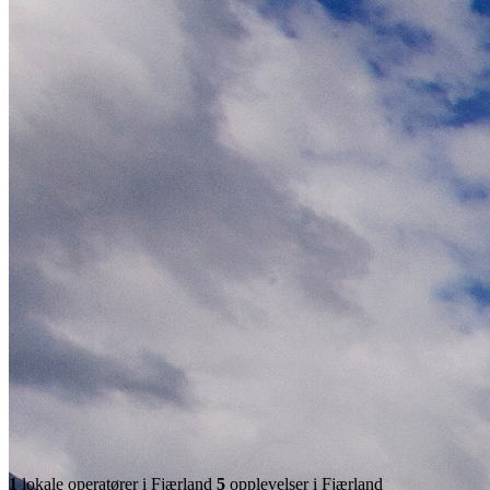
1
lokale operatører
i Fjærland
5
opplevelser
i Fjærland