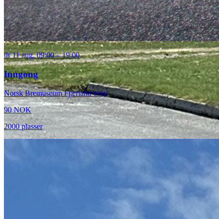
tir 11 aug, 09:00
– 19:00
Inngong
Norsk Bremuseum
Fjærland
easy
90 NOK
2000 plasser