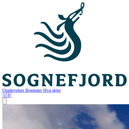
Opplevelser
Regioner
Hva skjer
🇬🇧